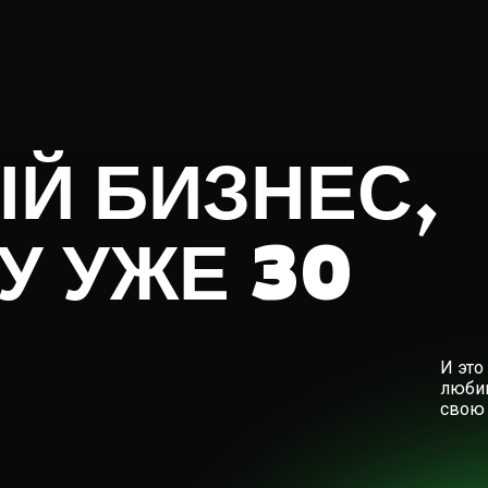
Й БИЗНЕС,
У УЖЕ 30
И это
люби
свою